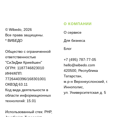
О КОМПАНИИ
© Wibedo, 2026
О сервисе
Все права защищены.
* ВИБЕДО
Для бизнеса
Блог
Общество с ограниченной
ответственностью
+7 (495) 787-77-05
"СиЗиДжи Криейшен"
hello@wibedo.com
ОГРН: 1187746823010
420500, Республика
ИНН/КПП:
Татарстан,
7726440396/168301001
м.р-н Верхнеуслонский, г.
ОКВЭД 63.11
Иннополис,
Код вида деятельности в
ул. Университетская д. 5
области информационных
технологий: 15.01
Использованный стек: PHP,