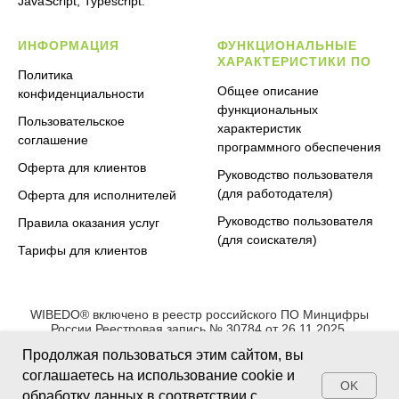
JavaScript, Typescript.
ИНФОРМАЦИЯ
ФУНКЦИОНАЛЬНЫЕ
ХАРАКТЕРИСТИКИ ПО
Политика
Общее описание
конфиденциальности
функциональных
Пользовательское
характеристик
соглашение
программного обеспечения
Оферта для клиентов
Руководство пользователя
(для работодателя)
Оферта для исполнителей
Руководство пользователя
Правила оказания услуг
(для соискателя)
Тарифы для клиентов
WIBEDO® включено в реестр российского ПО Минцифры
России Реестровая запись № 30784 от 26.11.2025.
Правообладатель — ООО «СиЗиДжи Криейшн»
Продолжая пользоваться этим сайтом, вы
(свидетельство о госрегистрации программы для ЭВМ №
2025681903 от 20.08.2025).
соглашаетесь на использование cookie и
OK
Способы предоставления права использования: по
оферте
обработку данных в соответствии с