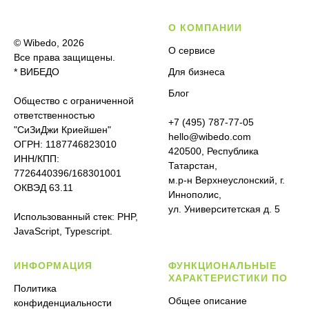
О КОМПАНИИ
© Wibedo, 2026
О сервисе
Все права защищены.
* ВИБЕДО
Для бизнеса
Блог
Общество с ограниченной
ответственностью
+7 (495) 787-77-05
"СиЗиДжи Криейшен"
hello@wibedo.com
ОГРН: 1187746823010
420500, Республика
ИНН/КПП:
Татарстан,
7726440396/168301001
м.р-н Верхнеуслонский, г.
ОКВЭД 63.11
Иннополис,
ул. Университетская д. 5
Использованный стек: PHP,
JavaScript, Typescript.
ИНФОРМАЦИЯ
ФУНКЦИОНАЛЬНЫЕ
ХАРАКТЕРИСТИКИ ПО
Политика
Общее описание
конфиденциальности