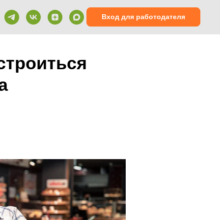
Вход для работодателя
устроиться
а