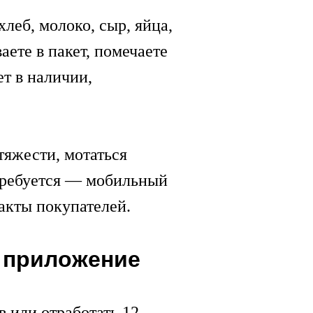
леб, молоко, сыр, яйца,
аете в пакет, помечаете
ет в наличии,
тяжести, мотаться
 требуется — мобильный
акты покупателей.
з приложение
в или отработать 12