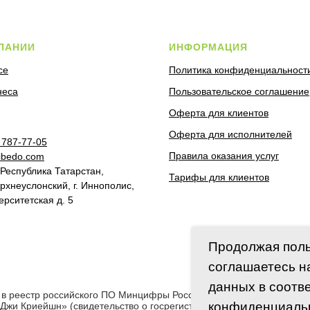
ПАНИИ
ИНФОРМАЦИЯ
се
Политика конфиденциальност
неса
Пользовательское соглашение
Оферта для клиентов
Оферта для исполнителей
 787-77-05
Правила оказания услуг
ibedo.com
 Республика Татарстан,
Тарифы для клиентов
рхнеуслонский, г. Иннополис,
ерситетская д. 5
Продолжая поль
соглашаетесь н
данных в соотв
 реестр российского ПО Минцифры России Реестровая запись № 3
конфиденциаль
и Криейшн» (свидетельство о госрегистрации программы для ЭВ