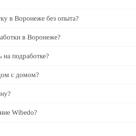
ку в Воронеже без опыта?
работки в Воронеже?
ь на подработке?
дом с домом?
ену?
ание Wibedo?