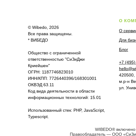
О КОМ
© Wibedo, 2026
О серви
Все права защищены.
* ВИБЕДО
Для биз
Блог
Общество с ограниченной
ответственностью "СиЗиДжи
+7 (495)
Криейшен"
hello@w
ОГРН: 1187746823010
420500,
ИНН/КПП: 7726440396/168301001
м.р-н Ве
ОКВЭД 63.11
ул. Унив
Код вида деятельности в области
информационных технологий: 15.01
Использованный стек: PHP, JavaScript,
Typescript.
WIBEDO® включено в
Правообладатель — ООО «СиЗиДж