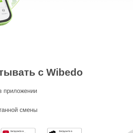
вать с Wibedo
ложении
й смены