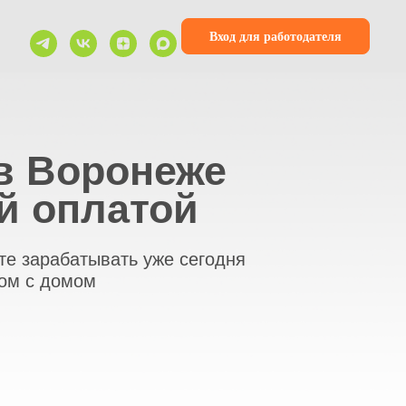
Вход для работодателя
ронеже
латой
вать уже сегодня